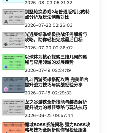
2026-08-03 05:31:32
别墅轮换游戏2与普通版相比的特
点分析及玩法创新对比
2026-07-22 02:26:03
光遇集结季终极挑战任务解析与
攻略，助你轻松完成最后目标
2026-07-20 02:36:02
以球体为核心探索三维几何的奥
秘与应用领域的发展趋势
2026-07-19 02:24:19
乱斗西游英雄搭配攻略 完美组合
提升战力技巧与实战经验分享
2026-07-18 02:29:33
龙之谷游侠全新技能与装备解析
提升战力的最佳策略与玩法技巧
2026-06-22 09:57:44
魔域BOSS系统揭秘 强力BOSS攻
略与技巧全解析助你轻松征服各