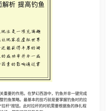
关重要的作用。在梦幻西游中，钓鱼并非一键完成
整钓鱼策略。最基本的技巧就是要掌握钓鱼时的拉
“拉杆”按钮。此时拉杆的时机需要根据鱼的挣扎程