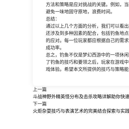
方法和策略是应对挑战的关键。例如，当
避免一味地固守原地，浪费时间。
总结：
通过以上几个方面的分析，我们可以看出
还涉及到多种因素的配合，包括钓鱼地点
的应对。每一位玩家都应根据自己的需求
成功率。
总之，钓鱼不仅是梦幻西游中的一项休闲
了钓鱼的技巧和要领之后，玩家在游戏中
戏体验。希望本文所提供的技巧与策略能
上一篇
斗战神野外精英怪分布及击杀攻略详解助你快
下一篇
火炬杂耍技巧与表演艺术的完美结合探索与实