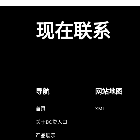
现在联系
导航
网站地图
首页
XML
关于BC贷入口
产品展示