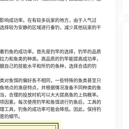
影响成功率。在有较多玩家的地方，由于人气过
选择较为安静的区域进行垂钓，减少其他玩家的干
着钓鱼的成功率。首先是钓竿的选择，钓竿的品质
拉力和鱼类的种类。高品质的钓竿能提高成功率，
据自己的技能水平和所钓的鱼种，选择合适的钓
类对鱼饵的偏好各不相同，一些特殊的鱼类甚至只
鱼地点的渔获特点，并根据情况准备不同种类的鱼
当，合理的投放时机可以大大提高鱼的上钩概率。
项因素。每次使用钓竿和鱼饵进行钓鱼后，工具的
理工具，钓鱼的成功率可能会降低。因此，保持钓
意的细节。