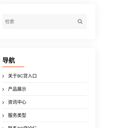
导航
关于BC贷入口
产品展示
资讯中心
服务类型